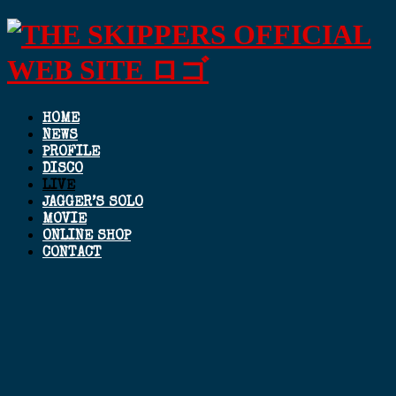
HOME
NEWS
PROFILE
DISCO
LIVE
JAGGER’S SOLO
MOVIE
ONLINE SHOP
CONTACT