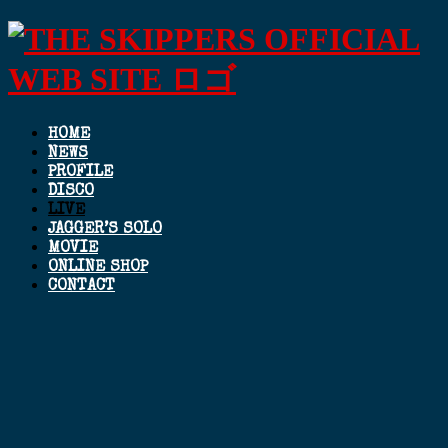
HOME
NEWS
PROFILE
DISCO
LIVE
JAGGER’S SOLO
MOVIE
ONLINE SHOP
CONTACT