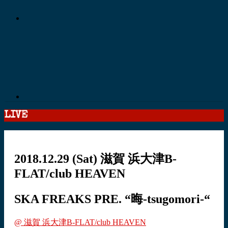
LIVE
2018.12.29
(Sat)
滋賀 浜大津B-
FLAT/club HEAVEN
SKA FREAKS PRE. “晦-tsugomori-“
@ 滋賀 浜大津B-FLAT/club HEAVEN