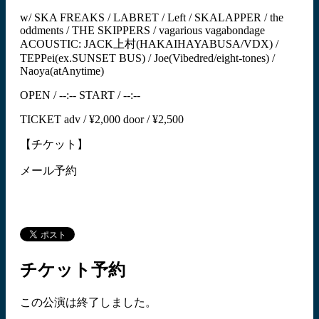
w/ SKA FREAKS / LABRET / Left / SKALAPPER / the
oddments / THE SKIPPERS / vagarious vagabondage
ACOUSTIC: JACK上村(HAKAIHAYABUSA/VDX) /
TEPPei(ex.SUNSET BUS) / Joe(Vibedred/eight-tones) /
Naoya(atAnytime)
OPEN / --:-- START / --:--
TICKET adv / ¥2,000 door / ¥2,500
【チケット】
メール予約
チケット予約
この公演は終了しました。