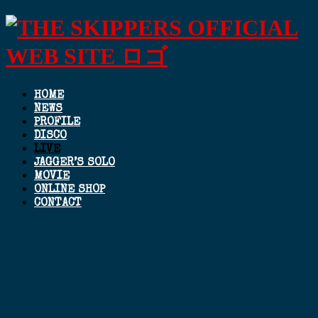
HOME
NEWS
PROFILE
DISCO
LIVE
JAGGER’S SOLO
MOVIE
ONLINE SHOP
CONTACT