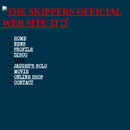
HOME
NEWS
PROFILE
DISCO
LIVE
JAGGER’S SOLO
MOVIE
ONLINE SHOP
CONTACT