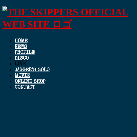
HOME
NEWS
PROFILE
DISCO
LIVE
JAGGER’S SOLO
MOVIE
ONLINE SHOP
CONTACT