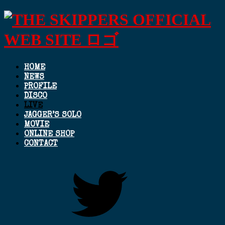
HOME
NEWS
PROFILE
DISCO
LIVE
JAGGER’S SOLO
MOVIE
ONLINE SHOP
CONTACT