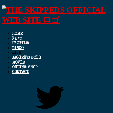
HOME
NEWS
PROFILE
DISCO
LIVE
JAGGER’S SOLO
MOVIE
ONLINE SHOP
CONTACT