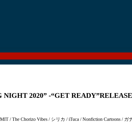
G NIGHT 2020” -“GET READY”RELEASE
ER LIMIT / The Chorizo Vibes / シリカ / iTuca / Nonfic