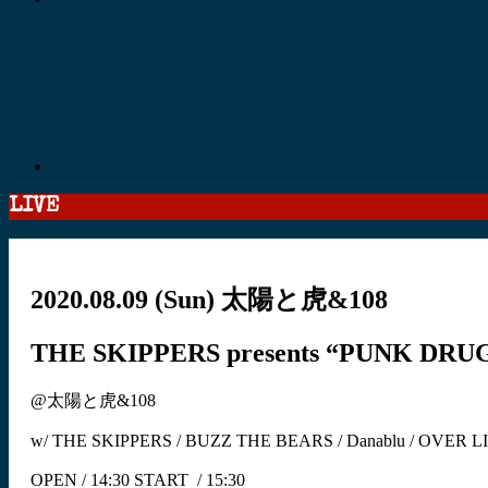
LIVE
2020.08.09
(Sun)
太陽と虎&108
THE SKIPPERS presents “PUNK DRU
@太陽と虎&108
w/ THE SKIPPERS / BUZZ THE BEARS / Danablu / OV
OPEN / 14:30 START / 15:30