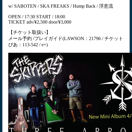
w/ SABOTEN / SKA FREAKS / Hump Back / 浮意流
OPEN / 17:30 START / 18:00
TICKET adv/¥2,500 door/¥3,000
【チケット取扱い】
メール予約 /プレイガイド(LAWSON：21796 / チケット
ぴあ：113-542 / e+)