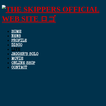
HOME
NEWS
PROFILE
DISCO
LIVE
JAGGER’S SOLO
MOVIE
ONLINE SHOP
CONTACT