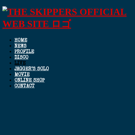
HOME
NEWS
PROFILE
DISCO
LIVE
JAGGER’S SOLO
MOVIE
ONLINE SHOP
CONTACT