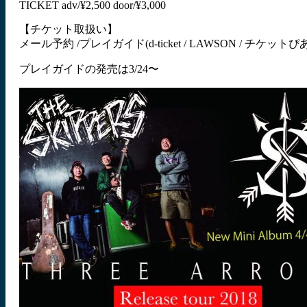
TICKET adv/¥2,500 door/¥3,000
【チケット取扱い】
メール予約 /プレイガイド(d-ticket / LAWSON / チケットぴあ /
プレイガイドの発売は3/24〜