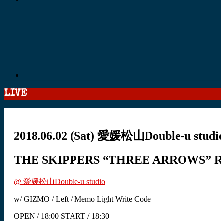
LIVE
2018.06.02
(Sat)
愛媛松山Double-u studi
THE SKIPPERS “THREE ARROWS” Rel
@ 愛媛松山Double-u studio
w/ GIZMO / Left / Memo Light Write Code
OPEN / 18:00 START / 18:30