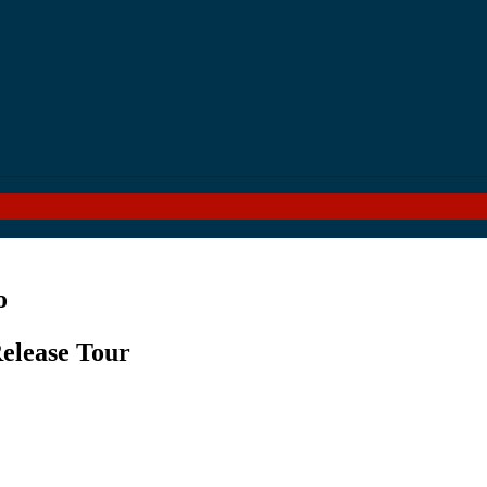
o
ease Tour