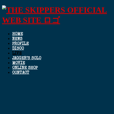
HOME
NEWS
PROFILE
DISCO
LIVE
JAGGER’S SOLO
MOVIE
ONLINE SHOP
CONTACT