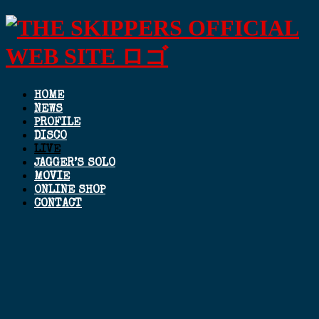
HOME
NEWS
PROFILE
DISCO
LIVE
JAGGER’S SOLO
MOVIE
ONLINE SHOP
CONTACT