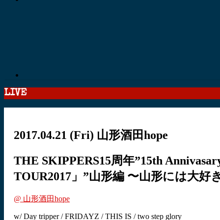
LIVE
2017.04.21
(Fri)
山形酒田hope
THE SKIPPERS15周年”15th Annivasar
TOUR2017」”山形編 〜山形には
@ 山形酒田hope
w/ Day tripper / FRIDAYZ / THIS IS / two step glory