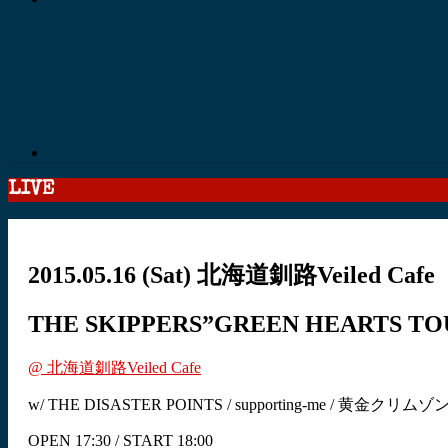
LIVE
2015.05.16
(Sat)
北海道釧路Veiled Cafe
THE SKIPPERS”GREEN HEARTS TOU
@ 北海道釧路Veiled Cafe
w/ THE DISASTER POINTS / supporting-me / 黄金クリムゾ
OPEN 17:30 / START 18:00