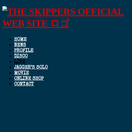
HOME
NEWS
PROFILE
DISCO
LIVE
JAGGER’S SOLO
MOVIE
ONLINE SHOP
CONTACT