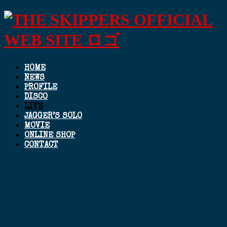
HOME
NEWS
PROFILE
DISCO
LIVE
JAGGER’S SOLO
MOVIE
ONLINE SHOP
CONTACT