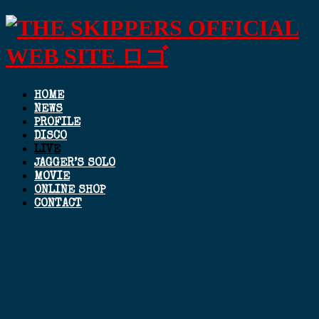
HOME
NEWS
PROFILE
DISCO
LIVE
JAGGER’S SOLO
MOVIE
ONLINE SHOP
CONTACT