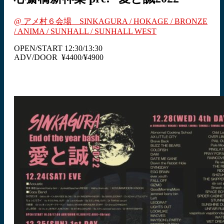
@ アメ村６会場 SINKAGURA / HOKAGE / BRONZE
/ ANIMA / SUNHALL / SUNHALL WEST
OPEN/START 12:30/13:30
ADV/DOOR ¥4400/¥4900