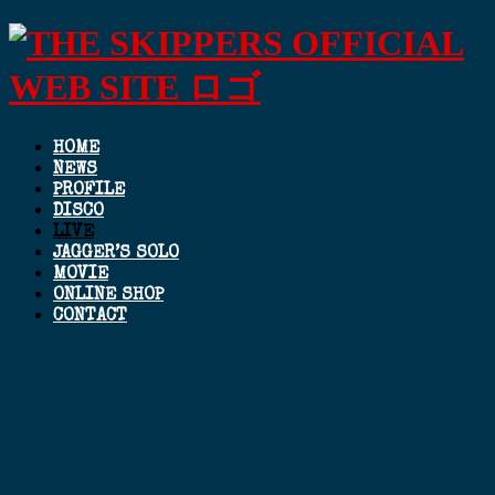
HOME
NEWS
PROFILE
DISCO
LIVE
JAGGER’S SOLO
MOVIE
ONLINE SHOP
CONTACT