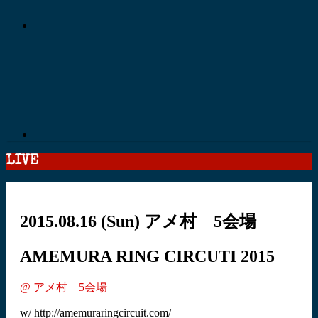
LIVE
2015.08.16
(Sun)
アメ村 5会場
AMEMURA RING CIRCUTI 2015
@ アメ村 5会場
w/ http://amemuraringcircuit.com/