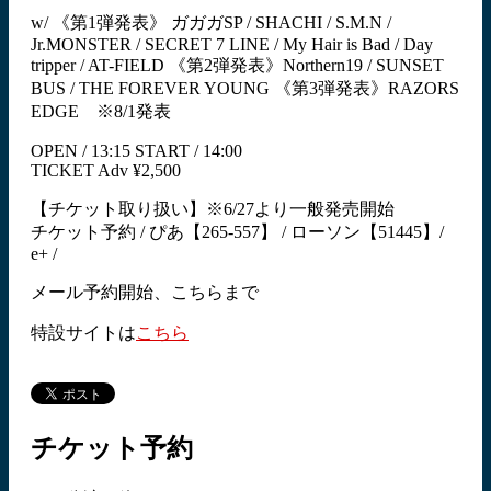
w/ 《第1弾発表》 ガガガSP / SHACHI / S.M.N /
Jr.MONSTER / SECRET 7 LINE / My Hair is Bad / Day
tripper / AT-FIELD 《第2弾発表》Northern19 / SUNSET
BUS / THE FOREVER YOUNG 《第3弾発表》RAZORS
EDGE ※8/1発表
OPEN / 13:15 START / 14:00
TICKET Adv ¥2,500
【チケット取り扱い】※6/27より一般発売開始
チケット予約 / ぴあ【265-557】 / ローソン【51445】/
e+ /
メール予約開始、こちらまで
特設サイトは
こちら
チケット予約