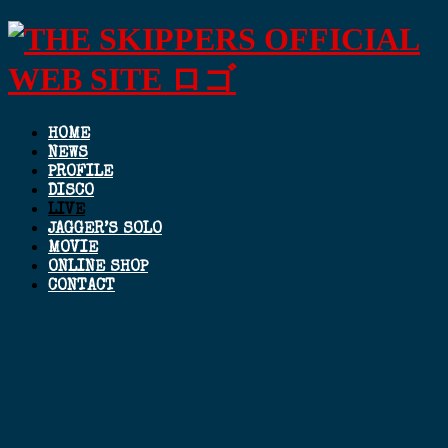
HOME
NEWS
PROFILE
DISCO
LIVE
JAGGER’S SOLO
MOVIE
ONLINE SHOP
CONTACT