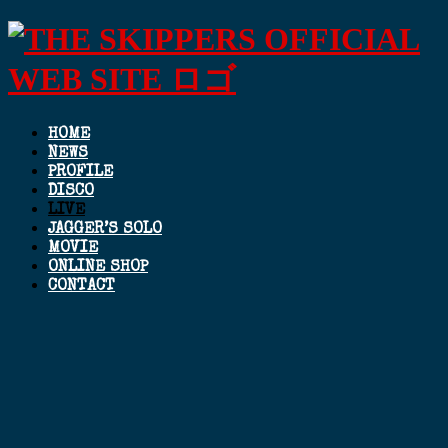
HOME
NEWS
PROFILE
DISCO
LIVE
JAGGER’S SOLO
MOVIE
ONLINE SHOP
CONTACT